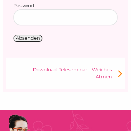
Passwort:
Beitragsnavigation
Nächster Beitrag
Download: Teleseminar – Weiches
Atmen