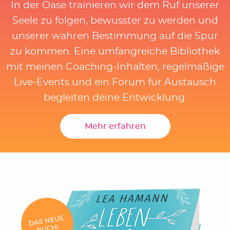
In der Oase trainieren wir dem Ruf unserer
Seele zu folgen, bewusster zu werden und
unserer wahren Bestimmung auf die Spur
zu kommen. Eine umfangreiche Bibliothek
mit meinen Coaching-Inhalten, regelmäßige
Live-Events und ein Forum für Austausch
begleiten deine Entwicklung.
Mehr erfahren