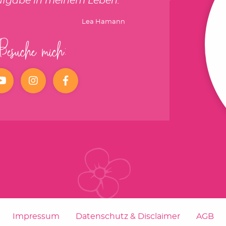
ufgabe in meinem Leben.
Lea Hamann
Besuche mich:
YouTube
Instagram
facebook
Impressum
Datenschutz & Disclaimer
AGB