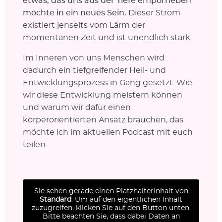
etwas, das uns aus der Tiefe emporheben
möchte in ein neues Sein.
Dieser Strom
existiert jenseits vom Lärm der
momentanen Zeit und ist unendlich stark.
Im Inneren von uns Menschen wird
dadurch ein tiefgreifender Heil- und
Entwicklungsprozess in Gang gesetzt. Wie
wir diese Entwicklung meistern können
und warum wir dafür einen
körperorientierten Ansatz brauchen, das
möchte ich im aktuellen Podcast mit euch
teilen.
Sie sehen gerade einen Platzhalterinhalt von
Standard
. Um auf den eigentlichen Inhalt
zuzugreifen, klicken Sie auf den Button unten.
Bitte beachten Sie, dass dabei Daten an