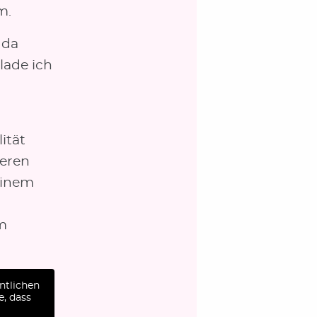
m.
 da
lade ich
ität
eren
einem
m
ntlichen
e, dass