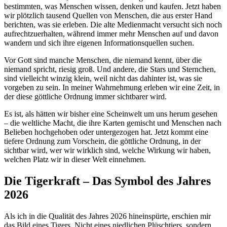
bestimmten, was Menschen wissen, denken und kaufen. Jetzt haben
wir plötzlich tausend Quellen von Menschen, die aus erster Hand
berichten, was sie erleben. Die alte Medienmacht versucht sich noch
aufrechtzuerhalten, während immer mehr Menschen auf und davon
wandern und sich ihre eigenen Informationsquellen suchen.
Vor Gott sind manche Menschen, die niemand kennt, über die
niemand spricht, riesig groß. Und andere, die Stars und Sternchen,
sind vielleicht winzig klein, weil nicht das dahinter ist, was sie
vorgeben zu sein. In meiner Wahrnehmung erleben wir eine Zeit, in
der diese göttliche Ordnung immer sichtbarer wird.
Es ist, als hätten wir bisher eine Scheinwelt um uns herum gesehen
– die weltliche Macht, die ihre Karten gemischt und Menschen nach
Belieben hochgehoben oder untergezogen hat. Jetzt kommt eine
tiefere Ordnung zum Vorschein, die göttliche Ordnung, in der
sichtbar wird, wer wir wirklich sind, welche Wirkung wir haben,
welchen Platz wir in dieser Welt einnehmen.
Die Tigerkraft – Das Symbol des Jahres
2026
Als ich in die Qualität des Jahres 2026 hineinspürte, erschien mir
das Bild eines Tigers. Nicht eines niedlichen Plüschtiers, sondern