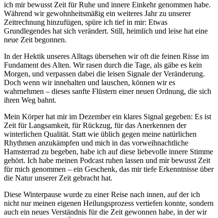
ich mir bewusst Zeit für Ruhe und innere Einkehr genommen habe.
Während wir gewohnheitsmäßig ein weiteres Jahr zu unserer
Zeitrechnung hinzufügen, spüre ich tief in mir: Etwas
Grundlegendes hat sich verändert. Still, heimlich und leise hat eine
neue Zeit begonnen.
In der Hektik unseres Alltags übersehen wir oft die feinen Risse im
Fundament des Alten. Wir rasen durch die Tage, als gäbe es kein
Morgen, und verpassen dabei die leisen Signale der Veränderung.
Doch wenn wir innehalten und lauschen, können wir es
wahrnehmen – dieses sanfte Flüstern einer neuen Ordnung, die sich
ihren Weg bahnt.
Mein Körper hat mir im Dezember ein klares Signal gegeben: Es ist
Zeit für Langsamkeit, für Rückzug, für das Anerkennen der
winterlichen Qualität. Statt wie üblich gegen meine natürlichen
Rhythmen anzukämpfen und mich in das vorweihnachtliche
Hamsterrad zu begeben, habe ich auf diese liebevolle innere Stimme
gehört. Ich habe meinen Podcast ruhen lassen und mir bewusst Zeit
für mich genommen – ein Geschenk, das mir tiefe Erkenntnisse über
die Natur unserer Zeit gebracht hat.
Diese Winterpause wurde zu einer Reise nach innen, auf der ich
nicht nur meinen eigenen Heilungsprozess vertiefen konnte, sondern
auch ein neues Verständnis für die Zeit gewonnen habe, in der wir