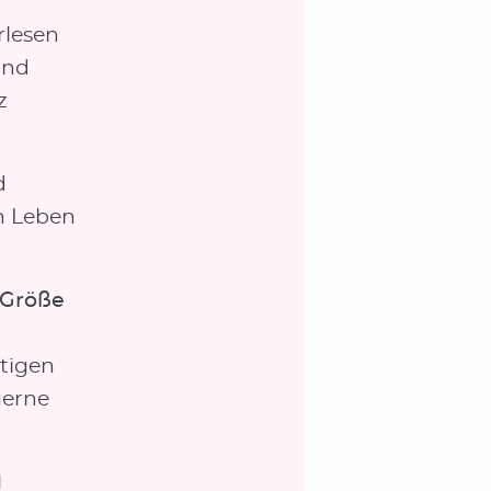
rlesen
und
z
d
en Leben
 Größe
utigen
gerne
d