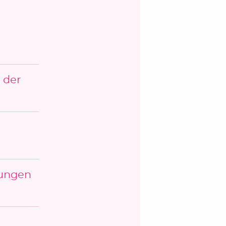
 der
kungen