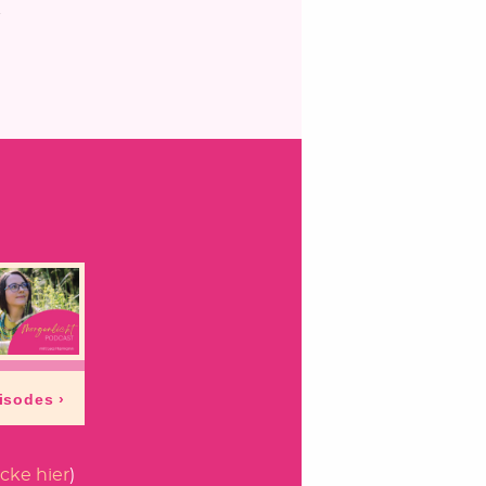
-
icke hier
)