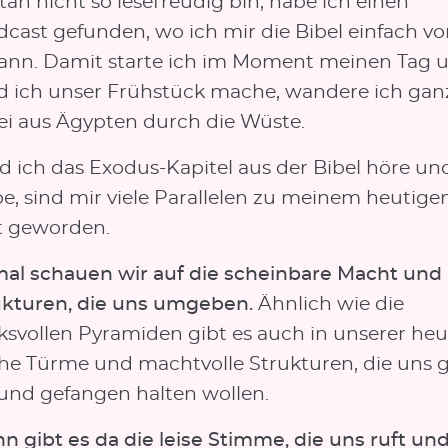
n nicht so lesefreudig bin, habe ich einen
cast gefunden, wo ich mir die Bibel einfach vo
kann. Damit starte ich im Moment meinen Tag 
 ich unser Frühstück mache, wandere ich gan
i aus Ägypten durch die Wüste.
 ich das Exodus-Kapitel aus der Bibel höre un
be, sind mir viele Parallelen zu meinem heutig
 geworden.
l schauen wir auf die scheinbare Macht und
ukturen, die uns umgeben.
Ähnlich wie die
ksvollen Pyramiden gibt es auch in unserer he
he Türme und machtvolle Strukturen, die uns 
und gefangen halten wollen.
n gibt es da die leise Stimme, die uns ruft un