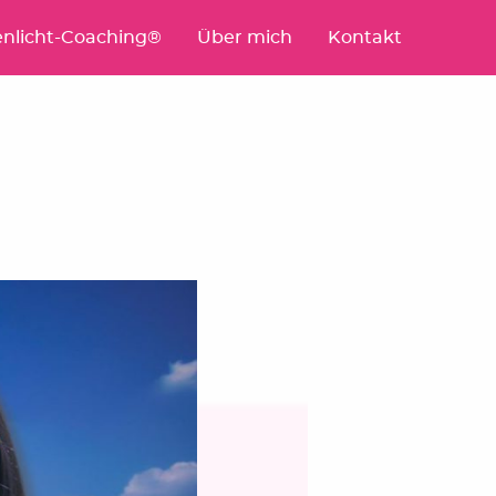
nlicht-Coaching®
Über mich
Kontakt