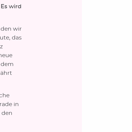
 Es wird
nden wir
ute, das
nz
 neue
i dem
nährt
iche
rade in
 den