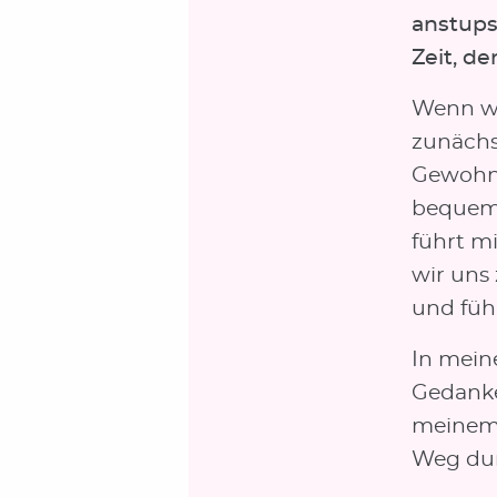
anstupst
Zeit, d
Wenn wi
zunächs
Gewohnte
bequem 
führt m
wir uns 
und füh
In mein
Gedanke
meinem 
Weg dur