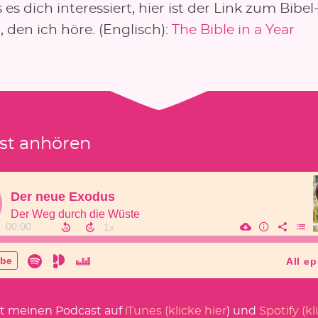
ls es dich interessiert, hier ist der Link zum Bibel
 den ich höre. (Englisch):
The Bible in a Year
st anhören
t meinen Podcast auf
iTunes (klicke hier
) und
Spotify (kl