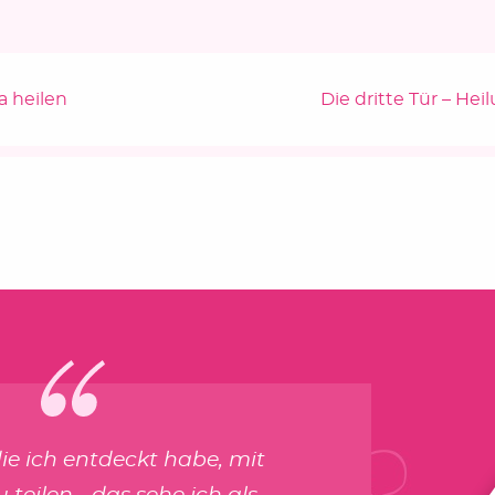
Nächster Beitrag
a heilen
Die dritte Tür – Hei
die ich entdeckt habe, mit