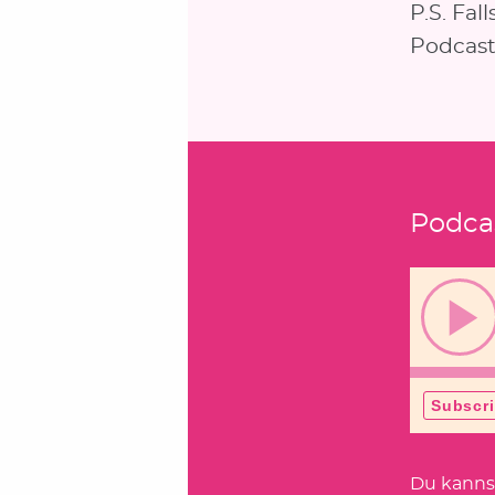
P.S. Fal
Podcast,
Podca
Du kanns