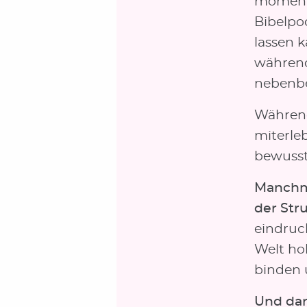
momenta
Bibelpod
lassen 
während
nebenbe
Während
miterle
bewusst
Manchma
der Str
eindruc
Welt ho
binden 
Und dan