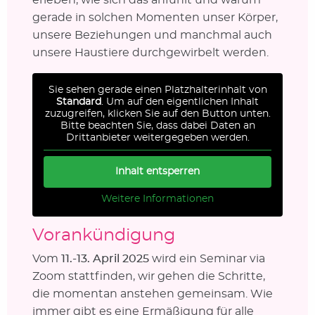
gerade in solchen Momenten unser Körper,
unsere Beziehungen und manchmal auch
unsere Haustiere durchgewirbelt werden.
Sie sehen gerade einen Platzhalterinhalt von
Standard
. Um auf den eigentlichen Inhalt
zuzugreifen, klicken Sie auf den Button unten.
Bitte beachten Sie, dass dabei Daten an
Drittanbieter weitergegeben werden.
Inhalt entsperren
Weitere Informationen
Vorankündigung
Vom
11.-13. April 2025
wird ein Seminar via
Zoom stattfinden, wir gehen die Schritte,
die momentan anstehen gemeinsam. Wie
immer gibt es eine Ermäßigung für alle