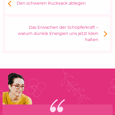
Vorheriger Beitrag:
Den schweren Rucksack ablegen
Nächster Beitrag
Das Erwachen der Schöpferkraft –
warum dunkle Energien uns jetzt klein
halten