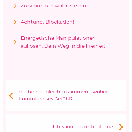
Zu schön um wahr zu sein
Achtung, Blockaden!
Energetische Manipulationen
auflösen: Dein Weg in die Freiheit
Beitragsnavigation
Vorheriger Beitrag:
Ich breche gleich zusammen – woher
kommt dieses Gefühl?
Nächster Beitrag
Ich kann das nicht alleine