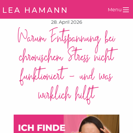
Springe zum Inhalt
Menu
28. April 2026
Warum Entspannung bei
chronischem Stress nicht
funktioniert – und was
wirklich hilft