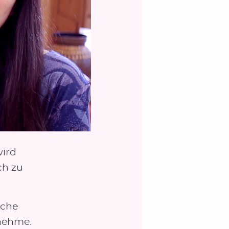
wird
ch zu
sche
nehme.