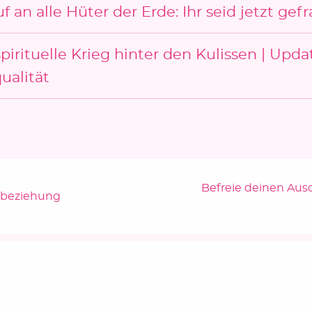
f an alle Hüter der Erde: Ihr seid jetzt gefr
pirituelle Krieg hinter den Kulissen | Upda
ualität
Nächster Beitrag
Befreie deinen Ausd
rnbeziehung