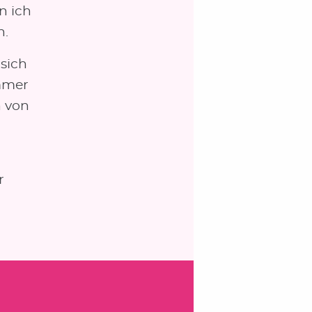
n ich
n.
sich
mmer
n von
r