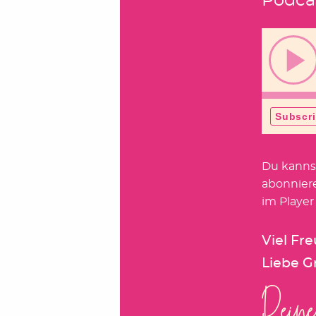
Podca
Du kanns
abonnier
im Player
Viel Fr
Liebe G