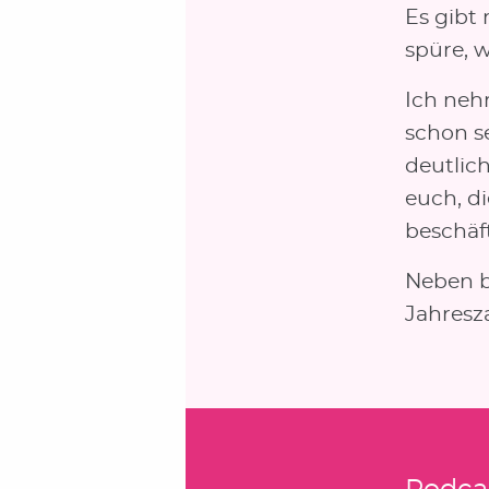
Es gibt
spüre, 
Ich neh
schon s
deutlich
euch, di
beschäf
Neben b
Jahresza