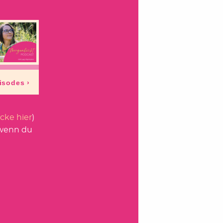
icke hier
)
 wenn du