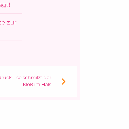
agt!
te zur
ruck – so schmilzt der
Kloß im Hals