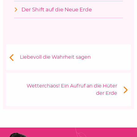
Der Shift auf die Neue Erde
Beitragsnavigation
Vorheriger Beitrag:
Liebevoll die Wahrheit sagen
Nächster Beitrag
Wetterchaos! Ein Aufruf an die Hüter
der Erde