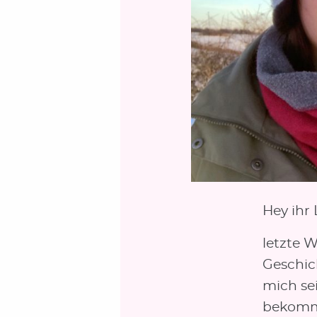
Hey ihr 
letzte 
Geschich
mich se
bekomme