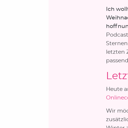
Ich woll
Weihnac
hoffnung
Podcast 
Sternen 
letzten
passend 
Letz
Heute am
Online
Wir möc
zusätzl