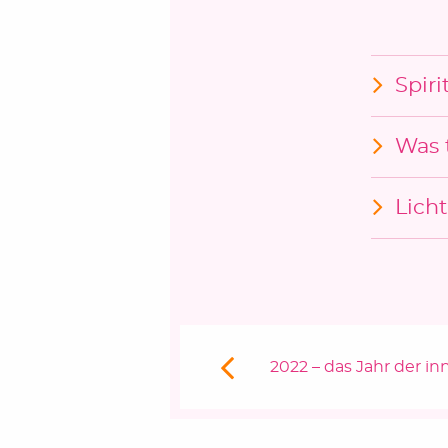
Spiri
Was 
Lich
Beitragsnavigation
Vorheriger Beitrag:
2022 – das Jahr der i