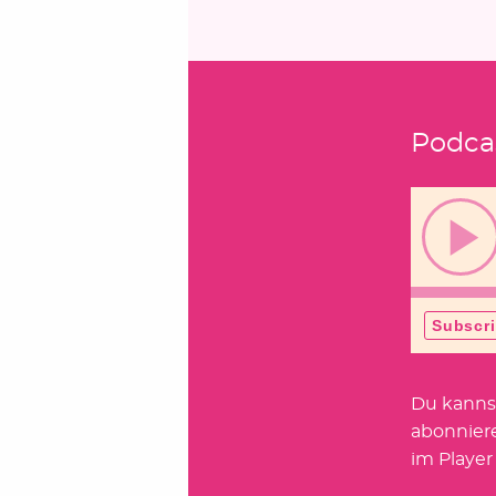
Podca
Du kanns
abonnier
im Player