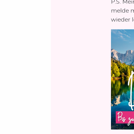
P.S. Me
melde m
wieder 