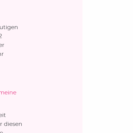
utigen
2
er
hr
 meine
it
r diesen