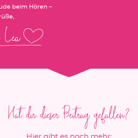
eude beim Hören –
rüße,
Hat dir dieser Beitrag gefallen?
Hier gibt es noch mehr: