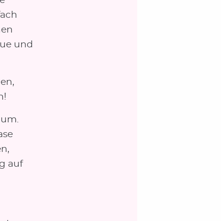
e
fach
nen
eue und
nen,
h!
aum.
ase
en,
g auf