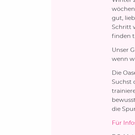
Winter 
wöchent
gut, li
Schritt
finden t
Unser Ge
wenn wi
Die Oas
Suchst 
trainier
bewusst
die Spu
Für Inf