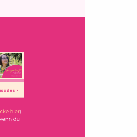
icke hier
)
 wenn du