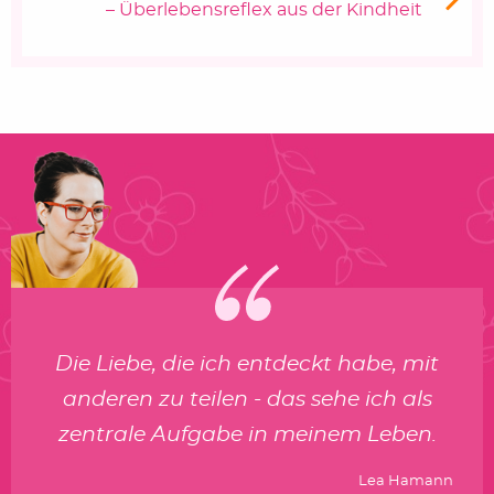
– Überlebensreflex aus der Kindheit
Die Liebe, die ich entdeckt habe, mit
anderen zu teilen - das sehe ich als
zentrale Aufgabe in meinem Leben.
Lea Hamann