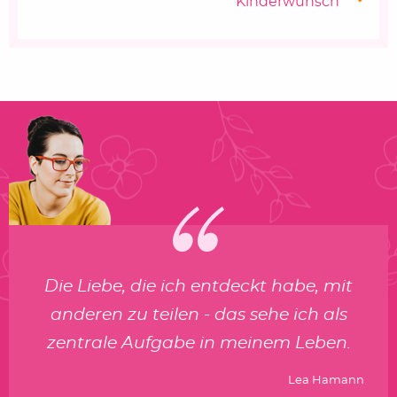
Kinderwunsch
Die Liebe, die ich entdeckt habe, mit
anderen zu teilen - das sehe ich als
zentrale Aufgabe in meinem Leben.
Lea Hamann