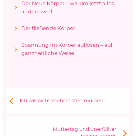
Der Neue Körper – warum jetzt alles
anders wird
Der fließende Körper
Spannung im Körper auflösen – auf
ganzheitliche Weise
Beitragsnavigation
Vorheriger Beitrag:
Ich will nicht mehr leisten müssen
Nächster Beitrag
Muttertag und unerfüllter