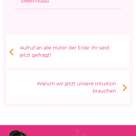
beeinflusst
Beitragsnavigation
Vorheriger Beitrag:
Aufruf an alle Hüter der Erde: Ihr seid
jetzt gefragt!
Nächster Beitrag
Warum wir jetzt unsere Intuition
brauchen