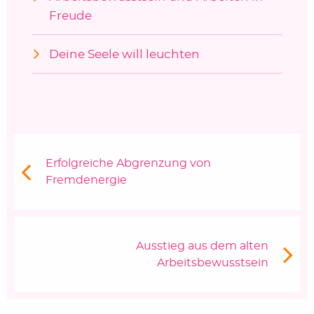
Freude
Deine Seele will leuchten
Beitragsnavigation
Vorheriger Beitrag:
Erfolgreiche Abgrenzung von
Fremdenergie
Nächster Beitrag
Ausstieg aus dem alten
Arbeitsbewusstsein