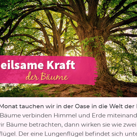
Monat tauchen wir in der Oase in die Welt de
Bäume verbinden Himmel und Erde miteinand
r Bäume betrachten, dann wirken sie wie zwei
lügel. Der eine Lungenflügel befindet sich unt