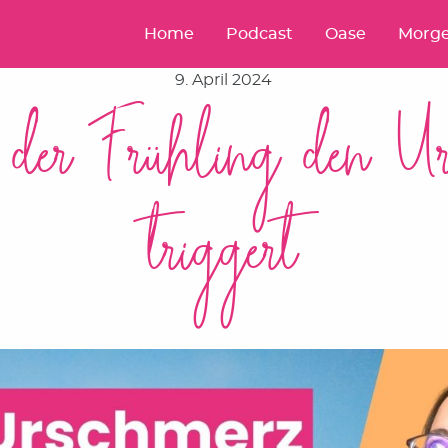
Home
Podcast
Oase
Morge
9. April 2024
der Frühling den Ur
triggert