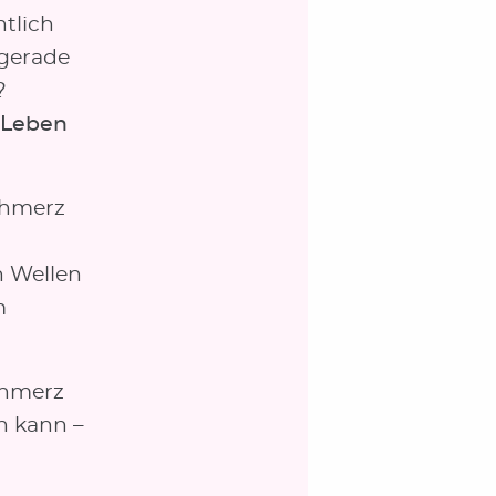
ntlich
gerade
?
 Leben
schmerz
h Wellen
m
chmerz
n kann –