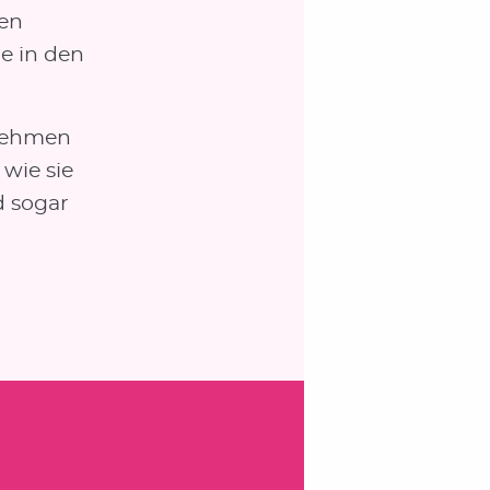
den
e in den
unehmen
wie sie
d sogar