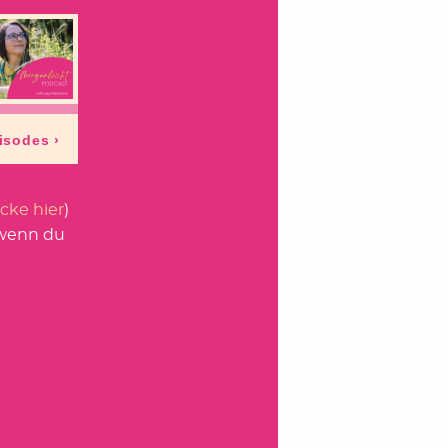
icke hier
)
 wenn du