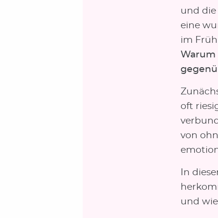
und die 
eine wu
im Früh
Warum k
gegenüb
Zunächs
oft ries
verbund
von ohn
emotion
In dies
herkomm
und wie 