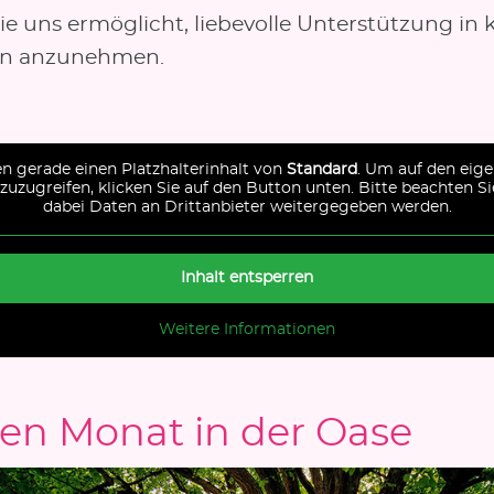
ie uns ermöglicht, liebevolle Unterstützung in 
en anzunehmen.
en gerade einen Platzhalterinhalt von
Standard
. Um auf den eige
 zuzugreifen, klicken Sie auf den Button unten. Bitte beachten Si
dabei Daten an Drittanbieter weitergegeben werden.
Inhalt entsperren
Weitere Informationen
en Monat in der Oase