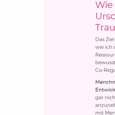
Wie 
Ursc
Tra
Das Ziel
wie ich
Ressour
bewusst
Co-Regu
Manchma
Entwick
gar nic
anzuneh
mit Men