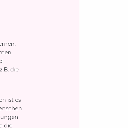
ernen,
amen
d
.B. die
n ist es
Menschen
hrungen
a die