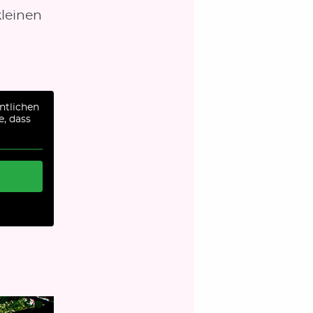
kleinen
ntlichen
e, dass