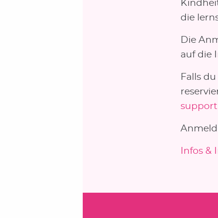
Kindhei
die ler
Die Anm
auf die 
Falls du
reservie
suppor
Anmelde
Infos & 