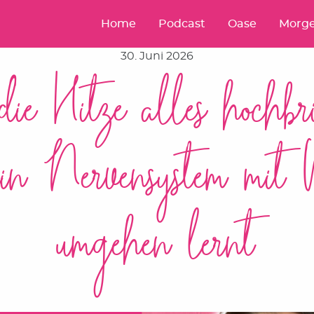
Home
Podcast
Oase
Morge
30. Juni 2026
ie Hitze alles hochb
ein Nervensystem mit
umgehen lernt