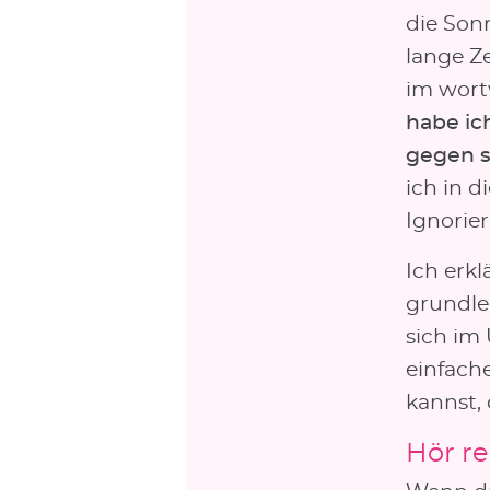
die Son
lange Z
im wort
habe ic
gegen s
ich in d
Ignorie
Ich erkl
grundle
sich im
einfache
kannst, 
Hör re