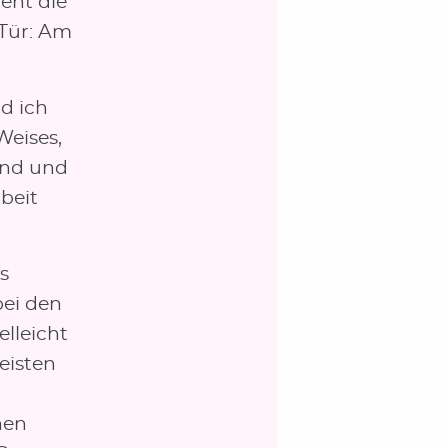
eht die
Tür: Am
d ich
Weises,
sind und
beit
s
bei den
elleicht
eisten
hen