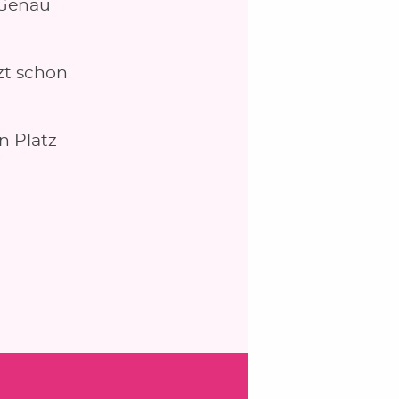
 Genau
zt schon
n Platz