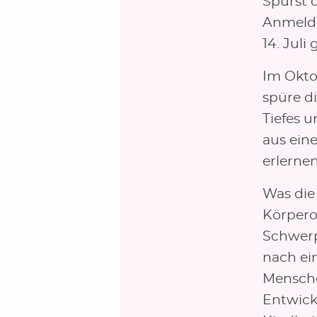
Spürst 
Anmeldu
14. Juli 
Im Okto
spüre di
Tiefes u
aus ein
erlernen
Was die
Körpero
Schwerpu
nach ein
Mensche
Entwick