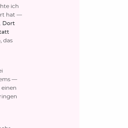
hte ich
rt hat —
.
Dort
tatt
, das
ei
tems —
 einen
bringen