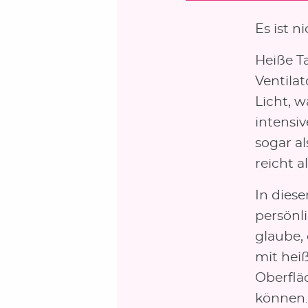
Es ist n
Heiße T
Ventila
Licht, w
intensi
sogar al
reicht a
In diese
persönl
glaube,
mit hei
Oberflä
können.