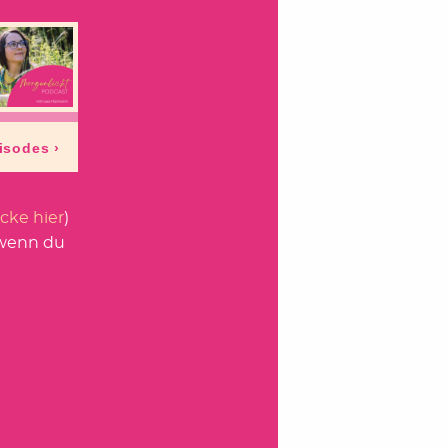
icke hier
)
 wenn du