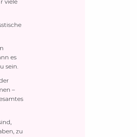
 viele
sstische
en
ann es
u sein.
 der
men –
gesamtes
ind,
aben, zu