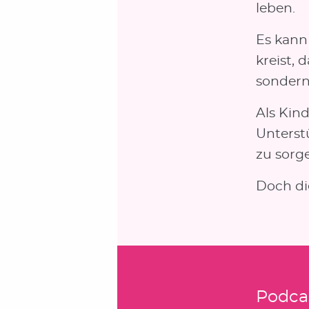
leben.
Es kann
kreist, 
sondern
Als Kin
Unterstü
zu sorg
Doch die
Podca