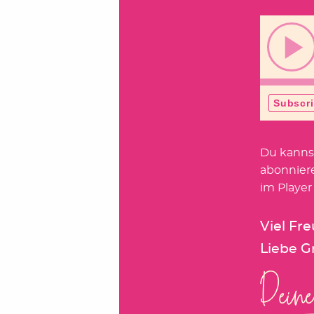
Du kanns
abonnier
im Player
Viel Fr
Liebe G