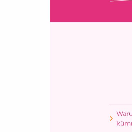
Waru
kümm