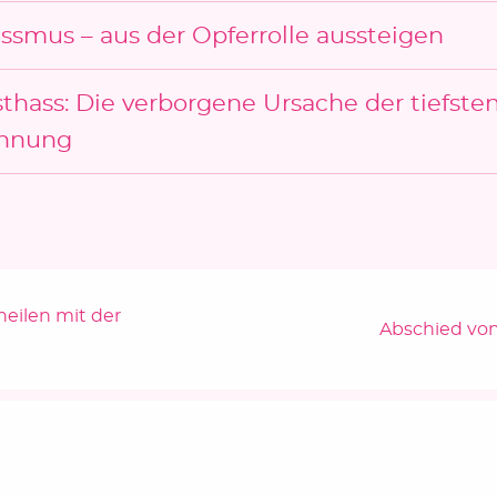
issmus – aus der Opferrolle aussteigen
sthass: Die verborgene Ursache der tiefste
hnung
eilen mit der
Nächster Bei
Abschied von