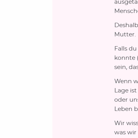
ausgeta
Mensche
Deshalb
Mutter.
Falls d
konnte (
sein, da
Wenn wir
Lage is
oder un
Leben b
Wir wiss
was wir