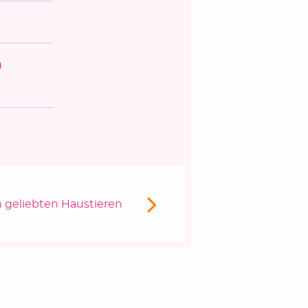
n
trag
 geliebten Haustieren