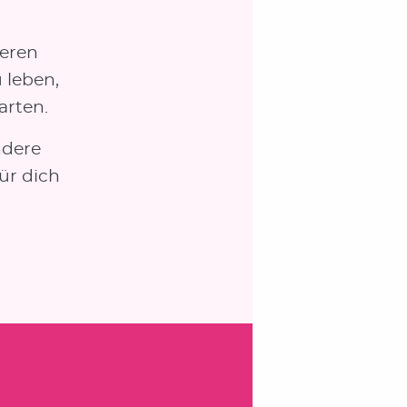
deren
u leben,
arten.
ndere
für dich