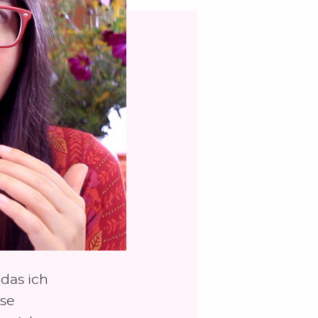
das ich
se