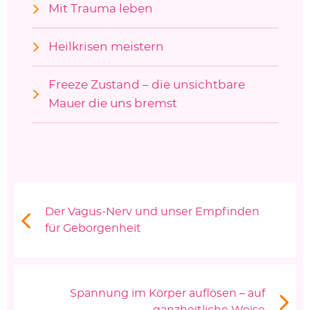
Mit Trauma leben
Heilkrisen meistern
Freeze Zustand – die unsichtbare
Mauer die uns bremst
Beitragsnavigation
Vorheriger Beitrag:
Der Vagus-Nerv und unser Empfinden
für Geborgenheit
Nächster Beitrag
Spannung im Körper auflösen – auf
ganzheitliche Weise