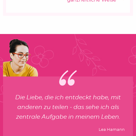
Die Liebe, die ich entdeckt habe, mit
anderen zu teilen - das sehe ich als
zentrale Aufgabe in meinem Leben.
Lea Hamann