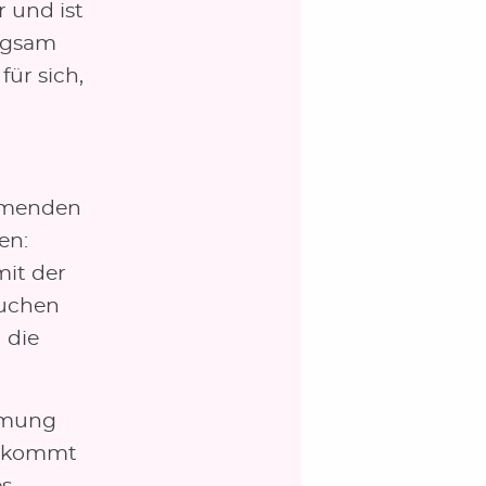
 und ist
angsam
für sich,
mmenden
en:
mit der
auchen
 die
hmung
 zukommt