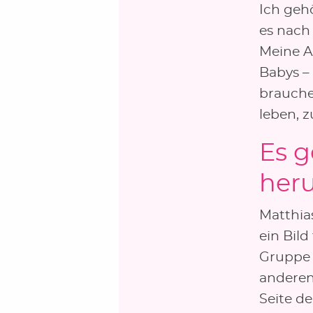
Ich geh
es nach
Meine A
Babys – 
brauche
leben, 
Es g
her
Matthia
ein Bild
Gruppe 
anderen
Seite d