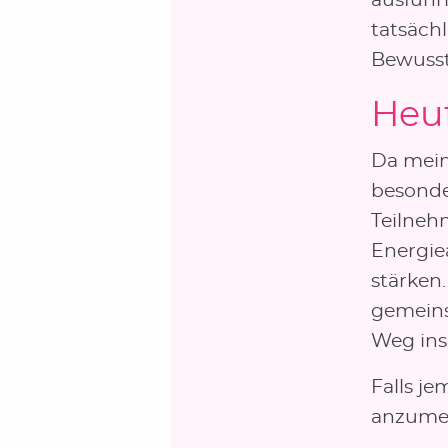
ausführl
tatsäch
Bewusst
Heut
Da mein 
besonde
Teilneh
Energie
stärken
gemeins
Weg ins
Falls je
anzumel