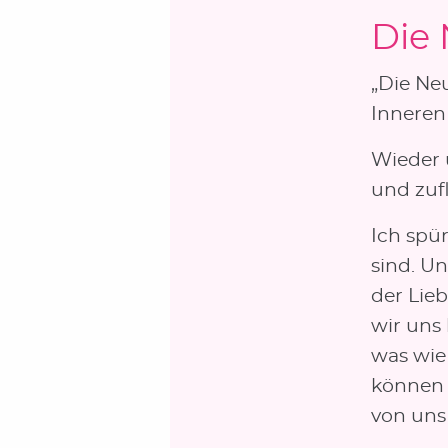
Die 
„Die Ne
Inneren 
Wieder 
und zufl
Ich spü
sind. U
der Lie
wir uns
was wie
können 
von uns