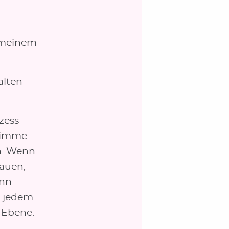
n meinem
alten
zess
Stimme
h. Wenn
hauen,
ann
n jedem
 Ebene.