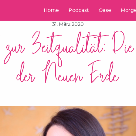
Home
Podcast
Oase
Morge
31. März 2020
 zur Zeitqualität: Die
der Neuen Erde