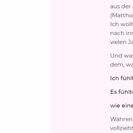
aus der
(Matthi
Ich wol
nach inn
vielen 
Und was
dem, wa
Ich fühl
Es fühlt
wie ein
Während
vollzieh