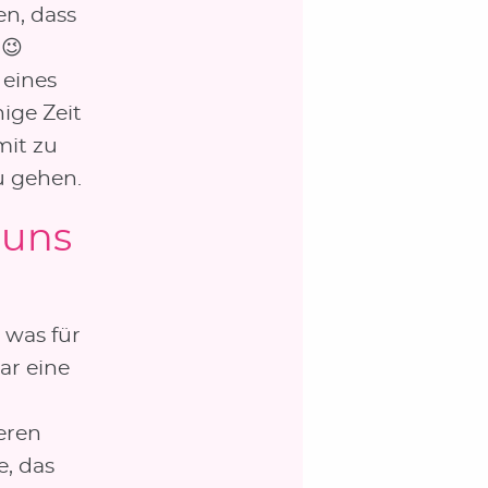
en, dass
 😉
 eines
ige Zeit
mit zu
u gehen.
 uns
 was für
ar eine
eren
, das