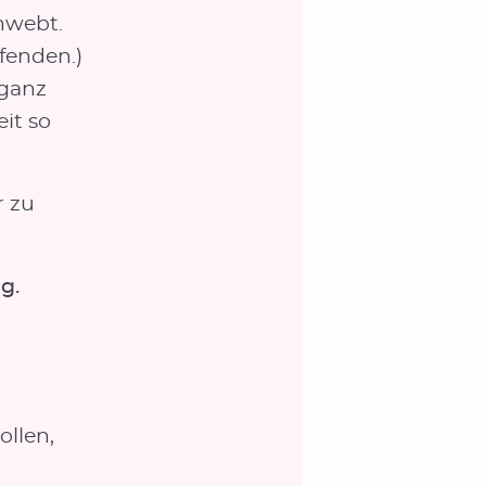
hwebt.
fenden.)
 ganz
eit so
r zu
g.
llen,