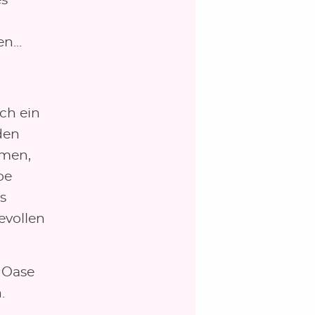
es
den…
ch ein
den
mmen,
be
s
evollen
e Oase
.