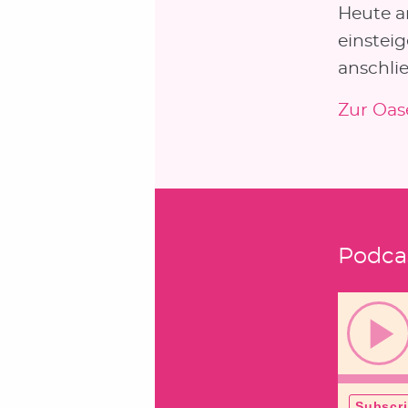
Heute a
einstei
anschli
Zur Oas
Podca