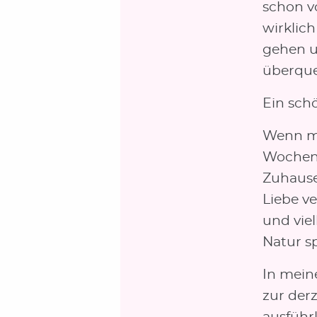
schon v
wirklic
gehen un
überque
Ein sch
Wenn mi
Wochen 
Zuhause 
Liebe v
und vie
Natur s
In mein
zur der