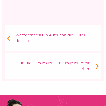
Beitragsnavigation
Vorheriger Beitrag:
Wetterchaos! Ein Aufruf an die Hüter
der Erde
Nächster Beitrag
In die Hände der Liebe lege ich mein
Leben