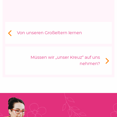
Beitragsnavigation
Vorheriger Beitrag:
Von unseren Großeltern lernen
Nächster Beitrag
Müssen wir „unser Kreuz“ auf uns
nehmen?