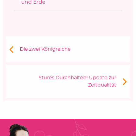
und Erde
Beitragsnavigation
Vorheriger Beitrag:
Die zwei Königreiche
Nächster Beitrag
Stures Durchhalten! Update zur
Zeitqualität