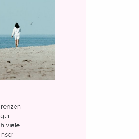
Grenzen
agen.
h viele
nser