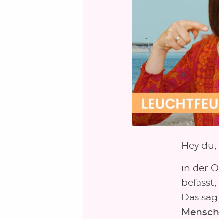
Hey du,
in der 
befasst,
Das sagt
Mensche