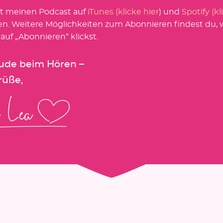
t meinen Podcast auf
iTunes (klicke hier
) und
Spotify (kl
en. Weitere Möglichkeiten zum Abonnieren findest du,
 auf „Abonnieren“ klickst.
eude beim Hören –
rüße,