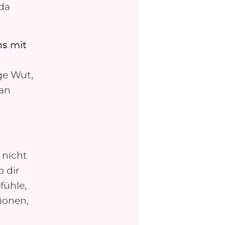
 da
ns mit
ge Wut,
an
 nicht
 dir
fühle,
ionen,