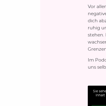
Vor all
negativ
dich ab
ruhig un
stehen.
wachsen
Grenzen
Im Podca
uns sel
Sie seh
Inhalt