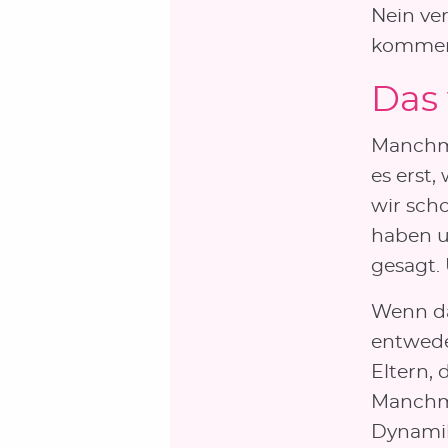
Nein ve
kommen 
Das
Manchma
es erst,
wir scho
haben u
gesagt.
Wenn da
entwede
Eltern, 
Manchma
Dynamik