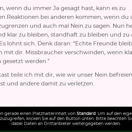
em, wenn du immer Ja gesagt hast, kann es zu
en Reaktionen bei anderen kommen, wenn du ü
zugrenzen und auch mal Nein zu sagen. Nun hei
d klar zu bleiben, standhaft zu bleiben und zu 
 Es lohnt sich. Denk daran: “Echte Freunde ble
 mit dir. Missbraucher verschwinden, wenn kla
 gesetzt werden.”
st teile ich mit dir, wie wir unser Nein befreie
bst und andere damit zu verletzen.
en gerade einen Platzhalterinhalt von
Standard
. Um auf den eige
 zuzugreifen, klicken Sie auf den Button unten. Bitte beachten Si
dabei Daten an Drittanbieter weitergegeben werden.