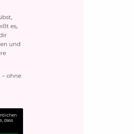
bst,
ßt es,
dir
iben und
re
n – ohne
ntlichen
e, dass