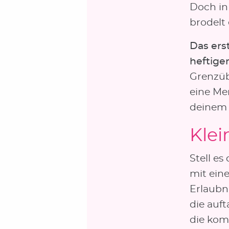
Doch in 
brodelt 
Das ers
heftige
Grenzüb
eine Me
deinem 
Klei
Stell es
mit ein
Erlaubni
die auf
die ko