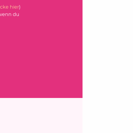
icke hier
)
 wenn du