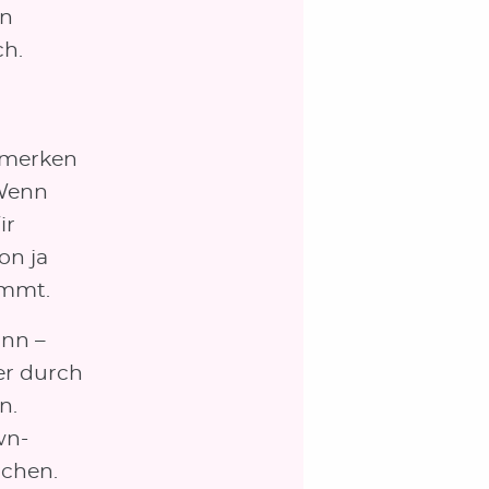
in
ch.
emerken
 Wenn
ir
on ja
immt.
ann –
er durch
n.
wn-
achen.