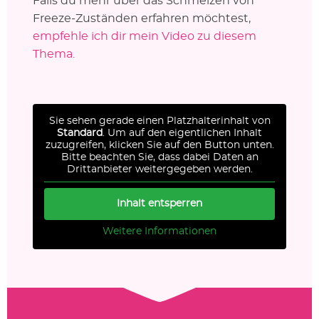
Falls du mehr über das Schmelzen von
Freeze-Zuständen erfahren möchtest,
empfehle ich dir mein Video zu diesem
Thema.
Sie sehen gerade einen Platzhalterinhalt von
Standard
. Um auf den eigentlichen Inhalt
zuzugreifen, klicken Sie auf den Button unten.
Bitte beachten Sie, dass dabei Daten an
Drittanbieter weitergegeben werden.
Inhalt entsperren
Weitere Informationen