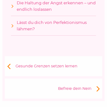
Die Haltung der Angst erkennen – und
endlich loslassen
Lässt du dich von Perfektionismus
lähmen?
Beitragsnavigation
Vorheriger Beitrag:
Gesunde Grenzen setzen lernen
Nächster Beitrag
Befreie dein Nein